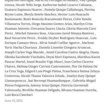
Izquierdo Olórtigue, Maricruz Portugal Fernández, Viky Quispe
Gonza, Nicole Tello Jorge, Katherine Isabel Lizarve Cahuana ,
Gustavo Espinoza Huaroc , Pamela Quispe Callañaupa, Pierina
Reyno Lume, Sheyla Sotelo Sánchez, Hector Luis Huacachi
Bustamante, Romi Rosicela Bracamonte Flores, Celin Yamila
Villanueva Torres, Diego Maximo Gomez Arias, Marilyn Criss
Huaman Antonio, Giovanna Suarez Llacta, Gloria Marcela Caro
Perez , Mitchel Jimenez Sosa , Giacomo Jared Minaya Ramirez ,
Raul Navarrete Perez , Freddy Deyber Rodriguez Huaccan , Luis
Enrique Camayo Meza , Silvia Natali Cuéllar Aguirre , Marlene
Yuvic Hacha Chuctaya , Daniela Linnette Gongora Arrascue,
Joseph Carlos Vega Blacido , Annel Carolina Castro Alegría, Diana
Olenka Escobedo Vinchales, Deysi Mori Espinoza, Marithza Karen
Paucar Martel, Josué Braulio Vigo Mauri, Jean Carlos Cáceres
Chávez, Melissa Ginger Carrion Castromonte, Flor De Fatima De
La Cruz Vega, Edgard Luis Pingo Palma, Franchesca Fatima Zelaya
Contreras, Nicole Thania Talavera Zelada , Joselyn Katy Quispe
Llamacponcca , Isai Berrospi Huamanhoqque , Gabriela Abigail
Flores Fuigueroa, Antony Arias Quispe, Patricia Gurmendi
Valenzuela, Riveliño Huaman Delgado, Silvana Huaman Nureña,
Luis Roca Canchari
June 15, 2021