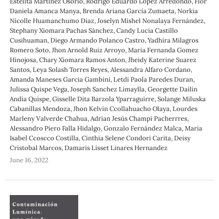
Estelita Martinez Osorio, Rodrigo Eduardo López Arredondo, Flor
Daniela Amanca Manya, Brenda Ariana García Zumaeta, Norkia
Nicolle Huamanchumo Diaz, Joselyn Mishel Nonalaya Fernández,
Stephany Xiomara Pachas Sánchez, Candy Lucia Castillo
Cusihuaman, Diego Armando Polanco Castro, Yadhira Milagros
Romero Soto, Jhon Arnold Ruiz Arroyo, Maria Fernanda Gomez
Hinojosa, Chary Xiomara Ramos Anton, Jheidy Katerine Suarez
Santos, Leya Solash Torres Reyes, Alessandra Alfaro Cordano,
Amanda Maneses Garcia Gambini, Letdi Paola Paredes Duran,
Julissa Quispe Vega, Joseph Sanchez Limaylla, Georgette Dailin
Andia Quispe, Gisselle Dita Barzola Yparraguirre, Solange Miluska
Cabanillas Mendoza, Jhon Kelvin Ccollahuacho Olaya, Lourdes
Marleny Valverde Chahua, Adrian Jesús Champi Pacherrres,
Alessandro Piero Falla Hidalgo, Gonzalo Fernández Malca, Maria
Isabel Ccoscco Costilla, Cinthia Selene Condori Carita, Deisy
Cristobal Marcos, Damaris Lisset Linares Hernandez
June 16, 2022