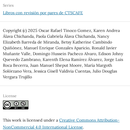
Series
Libros con revisión por pares de CTSCAFE
Copyright (c) 2025 Oscar Rafael Tinoco Gomez, Karen Andrea
Álava Chichanda, Paola Gabriela Álava Chichanda, Nancy
Elizabeth Barreda de Miranda, Betsy Katherine Cambindo
Quiñónez, Manuel Enrique Gonzales Aparicio, Ronald Javier
Muñante Valle, Domingo Hussein Pacheco Alvaro, Edison Johny
Quevedo Zambrano, Karenth Elena Ramírez Álvarez, Jorge Luis
Roca Becerra, Juan Manuel Sheput Moore, María Margoth
Solórzano Vera, Jessica Gisell Valdivia Cuentas, Julio Douglas
Vergara Trujillo
License
This work is licensed under a
Creative Commons Attribution-
NonCommercial 4.0 International License
.