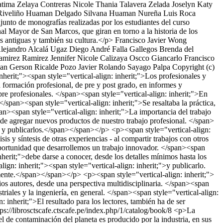
tima Zelaya Contreras
Nicole Thania Talavera Zelada
Joselyn Katy
Riveliño Huaman Delgado
Silvana Huaman Nureña
Luis Roca
nto de monografías realizadas por los estudiantes del curso
nal Mayor de San Marcos, que giran en torno a la historia de los
cas antiguas y también su cultura.</p>
Francisco Javier Wong
Alejandro Alcalá Ugaz
Diego André Falla Gallegos
Brenda del
Ramirez Ramirez
Jennifer Nicole Calizaya Oscco
Giancarlo Francisco
an Gerson Ricalde Pozo
Javier Rolando Sayago Palpa
Copyright (c)
nherit;"><span style="vertical-align: inherit;">Los profesionales y
 formación profesional, de pre y post grado, en informes y
pre profesionales. </span><span style="vertical-align: inherit;">En
</span><span style="vertical-align: inherit;">Se resaltaba la práctica,
an><span style="vertical-align: inherit;">La importancia del trabajo
 de agregar nuevos productos de nuestro trabajo profesional. </span>
cos y publicarlos.</span></span></p> <p><span style="vertical-align:
is y síntesis de otras experiencias - al compartir trabajos con otros
a oportunidad que desarrollemos un trabajo innovador. </span><span
nherit;">debe darse a conocer, desde los detalles mínimos hasta los
gn: inherit;"><span style="vertical-align: inherit;">y publicarlo.
amente.</span></span></p> <p><span style="vertical-align: inherit;">
os autores, desde una perspectiva multidisciplinaria. </span><span
riales y la ingeniería, en general. </span><span style="vertical-align:
inherit;">El resultado para los lectores, también ha de ser
tps://librosctscafe.ctscafe.pe/index.php/1/catalog/book/8
<p>La
l de contaminación del planeta es producido por la industria, en sus