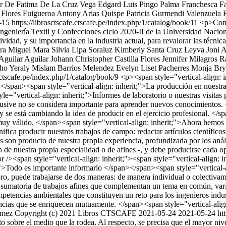
or De Fatima De La Cruz Vega
Edgard Luis Pingo Palma
Franchesca Fa
 Flores Fuigueroa
Antony Arias Quispe
Patricia Gurmendi Valenzuela
-15
https://librosctscafe.ctscafe.pe/index.php/1/catalog/book/11
<p>Conju
 Ingeniería Textil y Confecciones ciclo 2020-II de la Universidad Nacio
tividad, y su importancia en la industria actual, para revalorar las técni
era Miguel
Mara Silvia Lipa Soraluz
Kimberly Santa Cruz Leyva
Joni 
 Aguilar Aguilar
Johann Christopher Castilla Flores
Jennifer Milagros 
ho
Yeraly Mislam Barrios Melendez
Evelyn Liset Pacherres Monja
Bry
e.ctscafe.pe/index.php/1/catalog/book/9
<p><span style="vertical-align: i
</span><span style="vertical-align: inherit;">La producción en nuestra
="vertical-align: inherit;">Informes de laboratorio o nuestras visitas 
nclusive no se considera importante para aprender nuevos conocimientos. 
 se está cambiando la idea de producir en el ejercicio profesional. </sp
y muy válido. </span><span style="vertical-align: inherit;">Ahora hemos
gnifica producir nuestros trabajos de campo: redactar artículos científi
os son producto de nuestra propia experiencia, profundizada por los anális
ean de nuestra propia especialidad o de afines -, y debe producirse cad
 /><span style="vertical-align: inherit;"><span style="vertical-align: i
">Todo es importante informarlo </span></span><span style="vertical-ali
ibro, puede trabajarse de dos maneras: de manera individual o colectiv
na sumatoria de trabajos afines que complementan un tema en común, vari
mpetencias ambientales que constituyen un reto para los ingenieros indust
cias que se enriquecen mutuamente. </span><span style="vertical-align: 
ómez
Copyright (c) 2021 Libros CTSCAFE
2021-05-24
2021-05-24
ht
o sobre el medio que la rodea. Al respecto, se precisa que el mayor nive