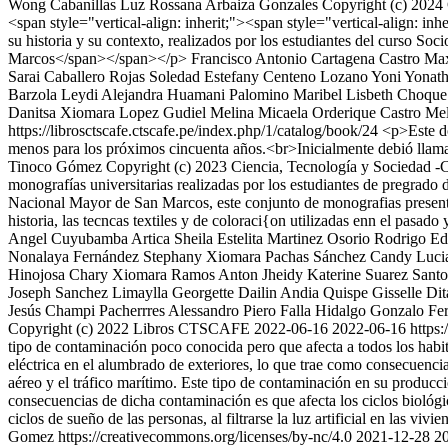
Wong Cabanillas
Luz Rossana Arbaiza Gonzales
Copyright (c) 2024 
<span style="vertical-align: inherit;"><span style="vertical-align: inh
su historia y su contexto, realizados por los estudiantes del curso S
Marcos</span></span></p>
Francisco Antonio Cartagena Castro Ma
Sarai Caballero Rojas
Soledad Estefany Centeno Lozano
Yoni Yonath
Barzola
Leydi Alejandra Huamani Palomino
Maribel Lisbeth Choqu
Danitsa Xiomara Lopez Gudiel
Melina Micaela Orderique Castro
Mel
https://librosctscafe.ctscafe.pe/index.php/1/catalog/book/24
<p>Este d
menos para los próximos cincuenta años.<br>Inicialmente debió lla
Tinoco Gómez
Copyright (c) 2023 Ciencia, Tecnología y Sociedad -
monografías universitarias realizadas por los estudiantes de pregrado 
Nacional Mayor de San Marcos, este conjunto de monografias presenta l
historia, las tecncas textiles y de coloraci{on utilizadas enn el pasado 
Angel Cuyubamba Artica
Sheila Estelita Martinez Osorio
Rodrigo Ed
Nonalaya Fernández
Stephany Xiomara Pachas Sánchez
Candy Lucia
Hinojosa
Chary Xiomara Ramos Anton
Jheidy Katerine Suarez Santo
Joseph Sanchez Limaylla
Georgette Dailin Andia Quispe
Gisselle Di
Jesús Champi Pacherrres
Alessandro Piero Falla Hidalgo
Gonzalo Fe
Copyright (c) 2022 Libros CTSCAFE
2022-06-16
2022-06-16
https:
tipo de contaminación poco conocida pero que afecta a todos los habit
eléctrica en el alumbrado de exteriores, lo que trae como consecuencia
aéreo y el tráfico marítimo. Este tipo de contaminación en su producc
consecuencias de dicha contaminación es que afecta los ciclos biológi
ciclos de sueño de las personas, al filtrarse la luz artificial en las viv
Gomez https://creativecommons.org/licenses/by-nc/4.0
2021-12-28
2