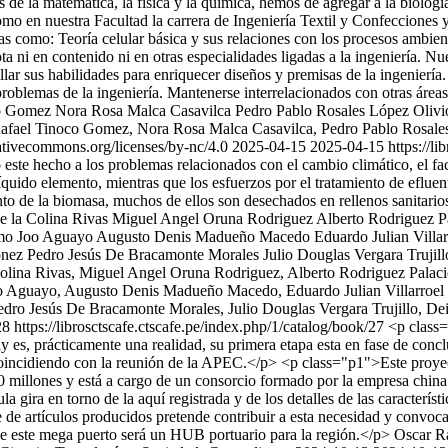
de la matemática, la física y la química, hemos de agregar a la biología
 como en nuestra Facultad la carrera de Ingeniería Textil y Confecciones
as como: Teoría celular básica y sus relaciones con los procesos ambien
i en contenido ni en otras especialidades ligadas a la ingeniería. Nue
llar sus habilidades para enriquecer diseños y premisas de la ingeniería.
problemas de la ingeniería. Mantenerse interrelacionados con otras áre
co Gomez
Nora Rosa Malca Casavilca
Pedro Pablo Rosales López
Oliv
Rafael Tinoco Gomez, Nora Rosa Malca Casavilca, Pedro Pablo Rosale
eativecommons.org/licenses/by-nc/4.0
2025-04-15
2025-04-15
https://l
este hecho a los problemas relacionados con el cambio climático, el fa
quido elemento, mientras que los esfuerzos por el tratamiento de efluen
to de la biomasa, muchos de ellos son desechados en rellenos sanitario
 la Colina Rivas
Miguel Angel Oruna Rodriguez
Alberto Rodriguez P
rmo Joo Aguayo
Augusto Denis Madueño Macedo
Eduardo Julian Villa
ónez
Pedro Jesús De Bracamonte Morales
Julio Douglas Vergara Trujill
Colina Rivas, Miguel Angel Oruna Rodriguez, Alberto Rodriguez Pal
 Aguayo, Augusto Denis Madueño Macedo, Eduardo Julian Villarroel N
dro Jesús De Bracamonte Morales, Julio Douglas Vergara Trujillo, De
28
https://librosctscafe.ctscafe.pe/index.php/1/catalog/book/27
<p class
es, prácticamente una realidad, su primera etapa esta en fase de conc
 coincidiendo con la reunión de la APEC.</p> <p class="p1">Este proy
00 millones y está a cargo de un consorcio formado por la empresa chi
 gira en torno de la aquí registrada y de los detalles de las característ
e artículos producidos pretende contribuir a esta necesidad y convocar o
que este mega puerto será un HUB portuario para la región.</p>
Oscar R