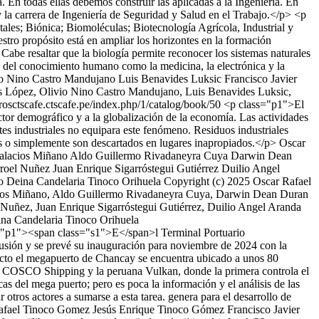
. En todas ellas debemos construir las aplicadas a la Ingeniería. En
 y la carrera de Ingeniería de Seguridad y Salud en el Trabajo.</p> <p
tales; Biónica; Biomoléculas; Biotecnología Agrícola, Industrial y
stro propósito está en ampliar los horizontes en la formación
 Cabe resaltar que la biología permite reconocer los sistemas naturales
as del conocimiento humano como la medicina, la electrónica y la
io Nino Castro Mandujano
Luis Benavides Luksic
Francisco Javier
s López, Olivio Nino Castro Mandujano, Luis Benavides Luksic,
ibrosctscafe.ctscafe.pe/index.php/1/catalog/book/50
<p class="p1">El
ctor demográfico y a la globalización de la economía. Las actividades
tes industriales no equipara este fenómeno. Residuos industriales
s o simplemente son descartados en lugares inapropiados.</p>
Oscar
alacios Miñano
Aldo Guillermo Rivadaneyra Cuya
Darwin Dean
rroel Nuñez
Juan Enrique Sigarróstegui Gutiérrez
Duilio Angel
o
Deina Candelaria Tinoco Orihuela
Copyright (c) 2025 Oscar Rafael
acios Miñano, Aldo Guillermo Rivadaneyra Cuya, Darwin Dean Duran
uñez, Juan Enrique Sigarróstegui Gutiérrez, Duilio Angel Aranda
ina Candelaria Tinoco Orihuela
="p1"><span class="s1">E</span>l Terminal Portuario
lusión y se prevé su inauguración para noviembre de 2024 con la
ecto el megapuerto de Chancay se encuentra ubicado a unos 80
na COSCO Shipping y la peruana Vulkan, donde la primera controla el
icas del mega puerto; pero es poca la información y el análisis de las
tros actores a sumarse a esta tarea. genera para el desarrollo de
afael Tinoco Gomez
Jesús Enrique Tinoco Gómez
Francisco Javier