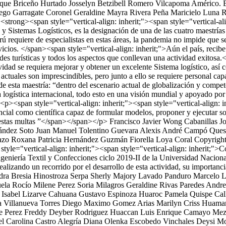
ique Briceño Hurtado
Josselyn Betzibell Romero Vilcapoma
Américo. 
ego Garragate Coronel
Geraldine Mayra Rivera Peña
Maricielo Luna 
<strong><span style="vertical-align: inherit;"><span style="vertical-a
 y Sistemas Logísticos, es la designación de una de las cuatro maestrías 
rú requiere de especialistas en estas áreas, la pandemia no impide que s
 servicios. </span><span style="vertical-align: inherit;">Aún el país, r
dades turísticas y todos los aspectos que conllevan una actividad exito
tividad se requiera mejorar y obtener un excelente Sistema logístico, a
 actuales son imprescindibles, pero junto a ello se requiere personal ca
de esta maestría: “dentro del escenario actual de globalización y compet
la logística internacional, todo esto en una visión mundial y apoyado p
<p><span style="vertical-align: inherit;"><span style="vertical-align:
ncial como científica capaz de formular modelos, proponer y ejecutar s
r estas multas ”</span></span></p>
Francisco Javier Wong Cabanillas
J
ández Soto
Juan Manuel Tolentino Guevara
Alexis André Campó Que
azo
Roxana Patricia Hernández Guzmán
Fiorella Loya Coral
Copyrigh
tyle="vertical-align: inherit;"><span style="vertical-align: inherit;">C
ngeniería Textil y Confecciones ciclo 2019-II de la Universidad Naciona
ealizando un recorrido por el desarrollo de esta actividad, su importan
ra Bresia Hinostroza Serpa
Sherly Majory Lavado Panduro
Marcelo L
ela
Rocío Milene Perez Soria
Milagros Geraldine Rivas Paredes
Andre
 Isabel Lizarve Cahuana
Gustavo Espinoza Huaroc
Pamela Quispe Cal
a Villanueva Torres
Diego Maximo Gomez Arias
Marilyn Criss Huama
e Perez
Freddy Deyber Rodriguez Huaccan
Luis Enrique Camayo Me
l Carolina Castro Alegría
Diana Olenka Escobedo Vinchales
Deysi Mo