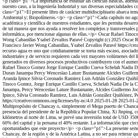
<p class="p1">La importancia de estudiar las ciencias básicas, además 
nuestro caso, a la Ingeniería Industrial y sus diversas especialidades
class="p1">El presente libro de carácter multidisciplinario abarca tem
Ambiental y; Biopolímeros.</p> <p class="p1">Cada capítulo no agota n
académica y científica de nuestros estudiantes, que les permita desarro
de tal manera que nos ayuda a resolver los complejos y transversales 
informática, por mencionar algunas de ellas.</p>
Oscar Rafael Tino
Wong Cabanillas
Ysabel Zevallos Paravé
Copyright (c) 2025 Oscar 
Francisco Javier Wong Cabanillas, Ysabel Zevallos Paravé https://cr
recurso agua es uno que cotidianamente se torna más escaso, asociado 
industriales y de servicio requieren cada vez mayores volúmenes del lí
generados en diversos procesos productivos contribuyen con el aumen
Rafael Tinoco Gomez
Jorge Enrique Castillo Cueva
Schelah Nadia De
Duran Janampa
Percy Wenceslao Lature Bustamante
Alcides Guille
Aranda Ipince
Silvia Coronado Ramirez
Luis Adrián González Quiñ
Tinoco Gomez, Jorge Enrique Castillo Cueva, Schelah Nadia De la 
Janampa, Percy Wenceslao Lature Bustamante, Alcides Guillermo Joo
Ipince, Silvia Coronado Ramirez, Luis Adrián González Quiñónez, Pe
https://creativecommons.org/licenses/by-nc/4.0
2025-01-28
2025-01-
Multipropósito de Chancay o, simplemente el Mega puerto de Chancay 
presencia del presidente de la República Popular China, Xi Jinping,
kilómetros al norte de Lima, se prevé una inversión total de USD 35
60% del capital y la peruana el 40% restante. La información que circula
oportunidades que este proyecto</p> <p class="p1">La presente serie d
Chancay, de la región y de la América Latina, a no ser para reiterar 