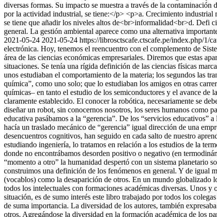
diversas formas. Su impacto se muestra a través de la contaminación de
por la actividad industrial, se tiene:</p> <p>a. Crecimiento industr
se tiene que añadir los niveles altos de<br>informalidad<br>d. Defi 
general. La gestión ambiental aparece como una alternativa importante
2021-05-24
2021-05-24
https://librosctscafe.ctscafe.pe/index.php/1/
electrónica. Hoy, tenemos el reencuentro con el complemento de Siste
área de las ciencias económicas empresariales. Diremos que estas apa
situaciones. Se tenía una rígida definición de las ciencias físicas m
unos estudiaban el comportamiento de la materia; los segundos las tr
química”, como uno solo; que lo estudiaban los amigos en otras carrera
químicas– en tanto el estudio de los semiconductores y el avance de la
claramente establecido. El conocer la robótica, necesariamente se deb
diseñar un robot, sin conocernos nosotros, los seres humanos como pa
educativa pasábamos a la “gerencia”. De los “servicios educativos” a 
hacía un traslado mecánico de “gerencia” igual dirección de una empre
desencuentros cognitivos, han seguido en cada salto de nuestro apren
estudiando ingeniería, lo tratamos en relación a los estudios de la 
donde no encontrábamos desorden positivo o negativo (en termodiná
“momento a otro” la humanidad despertó con un sistema planetario so
construimos una definición de los fenómenos en general. Y de igual m
(vocablos) como la desaparición de otros. En un mundo globalizado lo 
todos los intelectuales con formaciones académicas diversas. Unos 
situación, es de sumo interés este libro trabajado por todos los col
de suma importancia. La diversidad de los autores, también expresaba 
otros. Agregándose la diversidad en la formación académica de los par