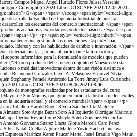
Barrera Campos
Miguel Angel Hurtado Flores
Julissa Yessenia
Rodriguez
Copyright (c) 2021 Libros CTSCAFE
2021-12-02
2021-
lign: inherit;">G</span></span></strong><span style="vertical-align:
que desarrolla la Facultad de Ingeniería Industrial de nuestra
e desarrollen los escenarios del comercio internacional; </span><span
ecibe productos acabados y exportamos productos básicos. </span><span
sa.</span></span></p> <p><span style="vertical-align: inherit;"><span
sí como mantener una gestión de las operaciones. </span><span
pacitado, líderes y con las habilidades de cambio e innovación. </span>
encia internacional,…, brinda al participante la formación y
or el soporte informático para la formulación de modelos que pueden
 inherit;">Como producto del esfuerzo conjunto el Maestro de esta
oluciones o medidas innovadoras dentro de una visión sistémica e
oenilia Betancourt González
Pavel A. Velasquez Esquivel
Nivia
squén
Stephanny Pamela Ambrosio La Torre
Jimmy Luis Curisinche
t (c) 2021 Libros CTSCAFE
2021-08-06
2021-08-06
onjunto de monografías realizadas por los estudiantes del curso
l Mayor de San Marcos, que giran en torno a la historia de los textiles
cia en la industria actual, y el comercio mundial</span></span></p>
ázaro Tohalino
Harold Roger Rivera Sánchez
Liz Madeley
a Almanza Soto
Angie Bazan Soto
Ali Izquierdo Olórtigue
Maricruz
lañaupa
Pierina Reyno Lume
Sheyla Sotelo Sánchez
Hector Luis
n Antonio
Giovanna Suarez Llacta
Gloria Marcela Caro Perez
za
Silvia Natali Cuéllar Aguirre
Marlene Yuvic Hacha Chuctaya
ri Espinoza
Marithza Karen Paucar Martel
Josué Braulio Vigo Mauri