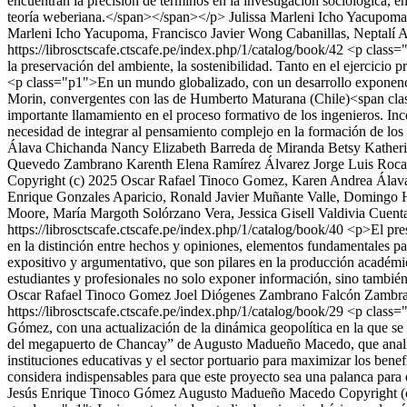
encuentran la precisión de términos en la investigación sociológica, en
teoría weberiana.</span></span></p>
Julissa Marleni Icho Yacupoma
Marleni Icho Yacupoma, Francisco Javier Wong Cabanillas, Neptalí A
https://librosctscafe.ctscafe.pe/index.php/1/catalog/book/42
<p class="
la preservación del ambiente, la sostenibilidad. Tanto en el ejercicio 
<p class="p1">En un mundo globalizado, con un desarrollo exponencial
Morin, convergentes con las de Humberto Maturana (Chile)<span clas
importante llamamiento en el proceso formativo de los ingenieros. Inco
necesidad de integrar al pensamiento complejo en la formación de los
Álava Chichanda
Nancy Elizabeth Barreda de Miranda
Betsy Kather
Quevedo Zambrano
Karenth Elena Ramírez Álvarez
Jorge Luis Roca
Copyright (c) 2025 Oscar Rafael Tinoco Gomez, Karen Andrea Álav
Enrique Gonzales Aparicio, Ronald Javier Muñante Valle, Domingo 
Moore, María Margoth Solórzano Vera, Jessica Gisell Valdivia Cuentas
https://librosctscafe.ctscafe.pe/index.php/1/catalog/book/40
<p>El pres
en la distinción entre hechos y opiniones, elementos fundamentales par
expositivo y argumentativo, que son pilares en la producción académic
estudiantes y profesionales no solo exponer información, sino también 
Oscar Rafael Tinoco Gomez
Joel Diógenes Zambrano Falcón Zambr
https://librosctscafe.ctscafe.pe/index.php/1/catalog/book/29
<p class="
Gómez, con una actualización de la dinámica geopolítica en la que se in
del megapuerto de Chancay” de Augusto Madueño Macedo, que analiza 
instituciones educativas y el sector portuario para maximizar los bene
considera indispensables para que este proyecto sea una palanca para e
Jesús Enrique Tinoco Gómez
Augusto Madueño Macedo
Copyright (