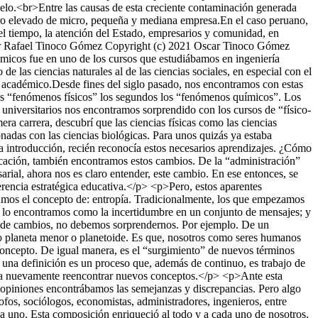
suelo.<br>Entre las causas de esta creciente contaminación generada
mero elevado de micro, pequeña y mediana empresa.En el caso peruano,
el tiempo, la atención del Estado, empresarios y comunidad, en
 Rafael Tinoco Gómez
Copyright (c) 2021 Oscar Tinoco Gómez
micos fue en uno de los cursos que estudiábamos en ingeniería
as ciencias naturales al de las ciencias sociales, en especial con el
r académico.Desde fines del siglo pasado, nos encontramos con estas
n los “fenómenos físicos” los segundos los “fenómenos químicos”. Los
universitarios nos encontramos sorprendido con los cursos de “físico-
ra carrera, descubrí que las ciencias físicas como las ciencias
onadas con las ciencias biológicas. Para unos quizás ya estaba
ta introducción, recién reconocía estos necesarios aprendizajes. ¿Cómo
ucación, también encontramos estos cambios. De la “administración”
rial, ahora nos es claro entender, este cambio. En ese entonces, se
erencia estratégica educativa.</p> <p>Pero, estos aparentes
ramos el concepto de: entropía. Tradicionalmente, los que empezamos
a, lo encontramos como la incertidumbre en un conjunto de mensajes; y
 de cambios, no debemos sorprendernos. Por ejemplo. De un
o planeta menor o planetoide. Es que, nosotros como seres humanos
concepto. De igual manera, es el “surgimiento” de nuevos términos
 una definición es un proceso que, además de continuo, es trabajo de
ara nuevamente reencontrar nuevos conceptos.</p> <p>Ante esta
e opiniones encontrábamos las semejanzas y discrepancias. Pero algo
ofos, sociólogos, economistas, administradores, ingenieros, entre
da uno. Esta composición enriqueció al todo y a cada uno de nosotros.