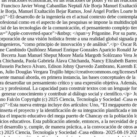
 las relaciones económicas, en las relaciones de poder y en las relacion
Francisco Javier Wong Cabanillas
Neptalí Ale Borja
Manuel Exaltaci
le Borja, Manuel Exaltación Bejar Ramos, José Angel Porlles Loarte ht
p1">El desarrollo de la ingeniería en el actual contexto debe contempla
profesional como en el aspecto de las pesquisas se impone la multidiscip
 de las tecnologías de la comunicación, el pensamiento complejo tiene
s="Apple-converted-space">&nbsp; </span>y Prigonine. Por su parte, 
rporación de una visión holística frente a una realidad global signada 
 ingenieros, “como principio de innovación y de análisis”.</p>
Oscar R
ine Cambindo Quiñónez
Manuel Enrique Gonzales Aparicio
Ronald Ja
 Becerra
Juan Manuel Sheput Moore
María Margoth Solórzano Vera
J
a Chichanda, Paola Gabriela Álava Chichanda, Nancy Elizabeth Barr
Hussein Pacheco Alvaro, Edison Johny Quevedo Zambrano, Karenth El
, Julio Douglas Vergara Trujillo https://creativecommons.org/licenses
ente manual aborda, en primera instancia, las bases conceptuales de la r
a desarrollar un pensamiento crítico y una expresión objetiva. Además, 
a y profesional. La capacidad para construir textos con un lenguaje fo
generar conocimiento y contribuir al diálogo social y científico.</p>
J
ano Falcón
Copyright (c) 2025 Ciencia, Tecnología y Sociedad -Casa e
p1">Esta nueva entrega incluye dos artículos: Uno, “El megapuerto de
serta el proyecto y la identificación de su integración planificada e int
el impacto educativo del mega puerto de Chancay en la población loca
ficios educativos. Esta publicación atiende, entonces, a la necesidad de 
l desarrollo y, cumple, de manera práctica, a la convocación de otros a
c) 2025 Ciencia, Tecnología y Sociedad -Casa editora-
2025-08-19
202