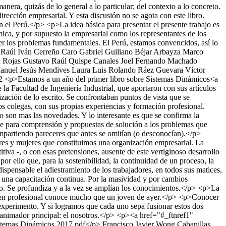
era, quizás de lo general a lo particular; del contexto a lo concreto.
irección empresarial. Y esta discusión no se agota con este libro.
n el Perú.</p> <p>La idea básica para presentar el presente trabajo es
mica, y por supuesto la empresarial como los representantes de los
ver los problemas fundamentales. El Perú, estamos convencidos, así lo
Raúl Iván Cerreño Caro
Gabriel Guiliano Béjar Arbayza
Marco
a Rojas
Gustavo Raúl Quispe Canales
Joel Fernando Machado
anuel Jesús Mendives Laura
Luis Rolando Ráez Guevara
Víctor
/2
<p>Estamos a un año del primer libro sobre Sistemas Dinámicos<a
Facultad de Ingeniería Industrial, que aportaron con sus artículos
ización de lo escrito. Se confrontaban puntos de vista que se
s colegas, con sus propias experiencias y formación profesional.
o son mas las novedades. Y lo interesante es que se confirma la
ble para comprensión y propuestas de solución a los problemas que
mpartiendo pareceres que antes se omitían (o desconocían).</p>
res y mujeres que constituimos una organización empresarial. La
va -, o con esas pretensiones, ausente de este vertiginoso desarrollo
r ello que, para la sostenibilidad, la continuidad de un proceso, la
ispensable el adiestramiento de los trabajadores, en todos sus matices,
ea una capacitación continua. Por la masividad y por cambios
ento. Se profundiza y a la vez se amplían los conocimientos.</p> <p>La
 joven profesional conoce mucho que un joven de ayer.</p> <p>Conocer
l experimento. Y si logramos que cada uno sepa fusionar estos dos
n animador principal: el nosotros.</p> <p><a href="#_ftnref1"
Sistemas Dinámicos 2017.pdf</p>
Francisco Javier Wong Cabanillas