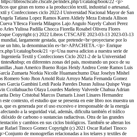
https://librosctscafe.ctscafe.pe/index.php/1/catalog/book/22
<p>
cos que giran en torno a la producción textil, industrial o artesanal,
a Textil y Confecciones ciclo 2022-I Universidad Nacional Mayor de San
Angela Tatiana Lopez Ramos
Karen Aldiely Meza Estrada
Allison
Cueva Yllesca
Fiorela Milagros Lajo Angulo
Nayely Cahori Perez
to
Arles Yulissa Padilla Chocca
Fiorella Rosabel Olivera Flores
 Roque
Copyright (c) 2022 Libros CTSCAFE
2023-03-13
2023-03-13
ndial, largamente gestada, que pretende<br>proyectarse por lo
más que un hito, la denominación es<br>APACHETA.</p>
Enrique
ndex.php/1/catalog/book/21
<p>Una nueva adicion a nuestra serie de
P. Ingeniería Textil y Confecciones Ciclo 2021-2 de la Universidad
 tintes&nbsp; en diferentes zonas del pais, mostrando un poco de su
nillas
,Juan Americo Bueno Rojas
Heidy Andrea Cente Ramos
Luis
García Zumaeta
Norkia Nicolle Huamanchumo Diaz
Joselyn Mishel
os Romero Soto
Jhon Arnold Ruiz Arroyo
Maria Fernanda Gomez
es Garcia Gambini
Letdi Paola Paredes Duran
Julissa Quispe Vega
vin Ccollahuacho Olaya
Lourdes Marleny Valverde Chahua
Adrian
arita
Deisy Cristobal Marcos
Damaris Lisset Linares Hernandez
este contexto, el estudio que se presenta en este libro nos muestra un
, que es generada por el uso excesivo e irresponsable de la energía
fectando a la seguridad vial, además, dificulta también el tráfico
 dióxido de carbono o sustancias radiactivas. Otra de las grandes
ientación y cambios en sus ciclos biológicos. También se alteran los
ar Rafael Tinoco Gomez
Copyright (c) 2021 Oscar Rafael Tinoco
p>Conjunto de monogrefías relacionadas a los telares y textiles de