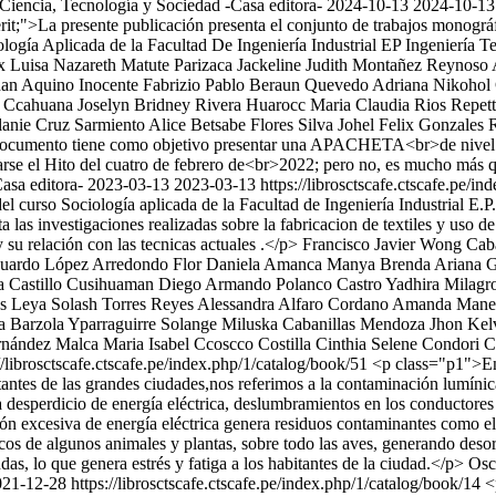
Ciencia, Tecnología y Sociedad -Casa editora-
2024-10-13
2024-10-13
erit;">La presente publicación presenta el conjunto de trabajos monográfi
ociología Aplicada de la Facultad De Ingeniería Industrial EP Ingenierí
x
Luisa Nazareth Matute Parizaca
Jackeline Judith Montañez Reynoso
an Aquino Inocente
Fabrizio Pablo Beraun Quevedo
Adriana Nikohol 
e Ccahuana
Joselyn Bridney Rivera Huarocc
Maria Claudia Rios Repet
anie Cruz Sarmiento
Alice Betsabe Flores Silva
Johel Felix Gonzales
ocumento tiene como objetivo presentar una APACHETA<br>de nivel mu
marse el Hito del cuatro de febrero de<br>2022; pero no, es mucho 
Casa editora-
2023-03-13
2023-03-13
https://librosctscafe.ctscafe.pe/i
del curso Sociología aplicada de la Facultad de Ingeniería Industrial E.
as investigaciones realizadas sobre la fabricacion de textiles y uso de
y su relación con las tecnicas actuales .</p>
Francisco Javier Wong Caba
uardo López Arredondo
Flor Daniela Amanca Manya
Brenda Ariana 
 Castillo Cusihuaman
Diego Armando Polanco Castro
Yadhira Milagr
s
Leya Solash Torres Reyes
Alessandra Alfaro Cordano
Amanda Manes
ta Barzola Yparraguirre
Solange Miluska Cabanillas Mendoza
Jhon Kel
rnández Malca
Maria Isabel Ccoscco Costilla
Cinthia Selene Condori C
//librosctscafe.ctscafe.pe/index.php/1/catalog/book/51
<p class="p1">En 
antes de las grandes ciudades,nos referimos a la contaminación lumínica
 desperdicio de energía eléctrica, deslumbramientos en los conductores a
ión excesiva de energía eléctrica genera residuos contaminantes como el
cos de algunos animales y plantas, sobre todo las aves, generando desor
iendas, lo que genera estrés y fatiga a los habitantes de la ciudad.</p>
Osc
021-12-28
https://librosctscafe.ctscafe.pe/index.php/1/catalog/book/14
<