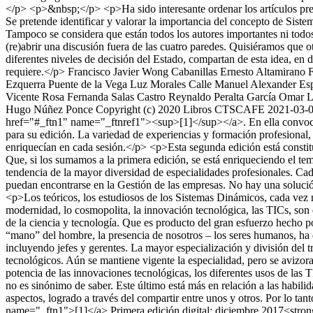
</p> <p>&nbsp;</p> <p>Ha sido interesante ordenar los artículos presen
Se pretende identificar y valorar la importancia del concepto de Sistem
Tampoco se considera que están todos los autores importantes ni todos 
(re)abrir una discusión fuera de las cuatro paredes. Quisiéramos que o
diferentes niveles de decisión del Estado, compartan de esta idea, en
requiere.</p>
Francisco Javier Wong Cabanillas
Ernesto Altamirano F
Ezquerra Puente de la Vega
Luz Morales Calle
Manuel Alexander Es
Vicente
Rosa Fernanda Salas Castro
Reynaldo Peralta García
Omar L
Hugo Núñez Ponce
Copyright (c) 2020 Libros CTSCAFE
2021-03-
href="#_ftn1" name="_ftnref1"><sup>[1]</sup></a>. En ella convocamo
para su edición. La variedad de experiencias y formación profesional, 
enriquecían en cada sesión.</p> <p>Esta segunda edición está constitu
Que, si los sumamos a la primera edición, se está enriqueciendo el te
tendencia de la mayor diversidad de especialidades profesionales. Ca
puedan encontrarse en la Gestión de las empresas. No hay una solució
<p>Los teóricos, los estudiosos de los Sistemas Dinámicos, cada vez 
modernidad, lo cosmopolita, la innovación tecnológica, las TICs, son 
de la ciencia y tecnología. Que es producto del gran esfuerzo hecho po
“mano” del hombre, la presencia de nosotros – los seres humanos, ha de
incluyendo jefes y gerentes. La mayor especialización y división del t
tecnológicos. Aún se mantiene vigente la especialidad, pero se avizor
potencia de las innovaciones tecnológicas, los diferentes usos de la
no es sinónimo de saber. Este último está más en relación a las habili
aspectos, logrado a través del compartir entre unos y otros. Por lo t
name="_ftn1">[1]</a> Primera edición digital: diciembre 2017<strong