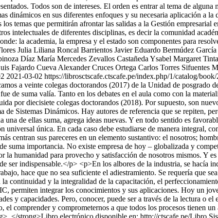
tados. Todos son de intereses. El orden es entrar al tema de alguna man
as dinámicos en sus diferentes enfoques y su necesaria aplicación a la d
los temas que permitirán afrontar las salidas a la Gestión empresarial e
tros intelectuales de diferentes disciplinas, es decir la comunidad acadé
 donde: la academia, la empresa y el estado son componentes para resol
lores
Julia Liliana Roncal Barrientos
Javier Eduardo Bermúdez García
pinoza Díaz
María Mercedes Zevallos Castañeda
Ysabel Margaret Tint
uis Fajardo Cueva
Alexander Cruces Ortega
Carlos Torres Sifuentes
M
02
2021-03-02
https://librosctscafe.ctscafe.pe/index.php/1/catalog/book
s a veinte colegas doctorandos (2017) de la Unidad de posgrado de la 
fue de suma valía. Tanto en los debates en el aula como con la material
ida por diecisiete colegas doctorandos (2018). Por supuesto, son nuevo
ma de Sistemas Dinámicos. Hay autores de referencia que se repiten, per
da una de ellas suma, agrega ideas nuevas. Y en todo sentido es favora
n universal única. En cada caso debe estudiarse de manera integral, co
más centran sus pareceres en un elemento sustantivo: el nosotros; homb
de suma importancia. No existe empresa de hoy – globalizada y competiti
r la humanidad para provecho y satisfacción de nosotros mismos. Y es po
 ser indispensable.</p> <p>En los albores de la industria, se hacía ind
rabajo, hace que no sea suficiente el adiestramiento. Se requería que s
a la continuidad y la integralidad de la capacitación, el perfeccionami
s TIC, permiten integrar los conocimientos y sus aplicaciones. Hoy un
dades y capacidades. Pero, conocer, puede ser a través de la lectura o e
anto, el comprender y comprometernos a que todos los procesos tienen u
>. </strong>Libro electrónico disponible en: http://ctscafe.pe/Libro 