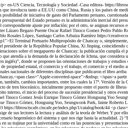
</p>
en-US
Ciencia, Tecnología y Sociedad -Casa editora-
https://libr
a que involucra tanto a EE.UU como China, Rusia y los países de medio 
 posibilidad de iniciativa de gasto del Parlamento peruano, cuestionad
 presupuestal del Estado peruano es la administración inercial del pres
el correspondiente ajuste por inflación; por el otro, se asignan recurso
ter Lázaro Begazo Puente
Oscar Rafael Tinoco Gomez
Pedro Pablo R
lo Rosales López, Santiago Carlos Arbaiza Ramírez https://creativec
p1">El Terminal Portuario Multipropósito de Chancay o, simplemente,
el presidente de la República Popular China, Xi Jinping, coincidiendo
ones sobre el megapuerto de Chancay; la publicación cumplía el papel
o que atendía a la demanda de la declaración de Ichma, que considera un
n inglés)”, donde se proponen las orientaciones de trabajos y estudios
as de propiedad estatal, el comercio y el trabajo, el comercio y el medi
ales nacionales de diferentes disciplinas que publicaron el libro arrib
y,<span class="Apple-converted-space">&nbsp; </span>a partir de lo
n, también, cambios importantes, entre los cuales la 17ª. Versión de l
ecto de tren bioceánico, inicialmente propuesto entre el puerto de Ilheu
bito interno, el inicio del proceso de sucesión presidencial y otros even
ael Tinoco Gomez
Jesús Enrique Tinoco Gómez
Hongsung Yoo
Seung
ique Tinoco Gómez, Hongsung Yoo, Seungwook Park, Jaime Roberto Ll
03
https://librosctscafe.ctscafe.pe/index.php/1/catalog/book/44
<p class=
ige de sus lectores la lectura y análisis de la teoría de Weber. Y por ell
un escenario hegemónico del sistema y que nos rige hasta la actualidad.
en su trajinar por la universidad como en las ponencias y presentacione