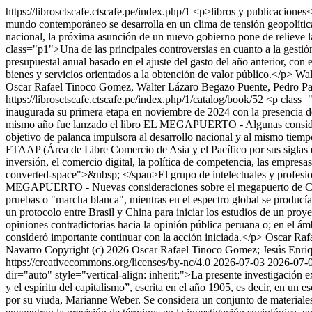
https://librosctscafe.ctscafe.pe/index.php/1
<p>libros y publicaciones
mundo contemporáneo se desarrolla en un clima de tensión geopolític
nacional, la próxima asunción de un nuevo gobierno pone de relieve la
class="p1">Una de las principales controversias en cuanto a la gestión
presupuestal anual basado en el ajuste del gasto del año anterior, con 
bienes y servicios orientados a la obtención de valor público.</p>
Wal
Oscar Rafael Tinoco Gomez, Walter Lázaro Begazo Puente, Pedro Pab
https://librosctscafe.ctscafe.pe/index.php/1/catalog/book/52
<p class="
inaugurada su primera etapa en noviembre de 2024 con la presencia d
mismo año fue lanzado el libro EL MEGAPUERTO - Algunas consideraci
objetivo de palanca impulsora al desarrollo nacional y al mismo tiemp
FTAAP (Área de Libre Comercio de Asia y el Pacífico por sus siglas e
inversión, el comercio digital, la política de competencia, las empres
converted-space">&nbsp; </span>El grupo de intelectuales y profesion
MEGAPUERTO - Nuevas consideraciones sobre el megapuerto de Chanca
pruebas o "marcha blanca", mientras en el espectro global se producía
un protocolo entre Brasil y China para iniciar los estudios de un proy
opiniones contradictorias hacia la opinión pública peruana o; en el ám
consideró importante continuar con la acción iniciada.</p>
Oscar Raf
Navarro
Copyright (c) 2026 Oscar Rafael Tinoco Gomez; Jesús Enr
https://creativecommons.org/licenses/by-nc/4.0
2026-07-03
2026-07-
dir="auto" style="vertical-align: inherit;">La presente investigación ex
y el espíritu del capitalismo”, escrita en el año 1905, es decir, en 
por su viuda, Marianne Weber. Se considera un conjunto de materiales 