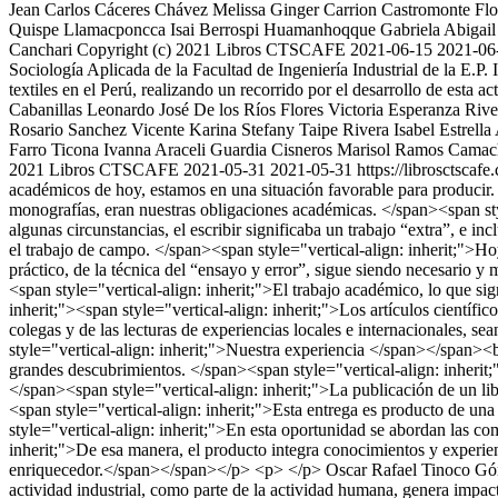
Jean Carlos Cáceres Chávez
Melissa Ginger Carrion Castromonte
Fl
Quispe Llamacponcca
Isai Berrospi Huamanhoqque
Gabriela Abigail
Canchari
Copyright (c) 2021 Libros CTSCAFE
2021-06-15
2021-06
Sociología Aplicada de la Facultad de Ingeniería Industrial de la E.P.
textiles en el Perú, realizando un recorrido por el desarrollo de esta ac
Cabanillas
Leonardo José De los Ríos Flores
Victoria Esperanza Riv
Rosario Sanchez Vicente
Karina Stefany Taipe Rivera
Isabel Estrella
Farro Ticona
Ivanna Araceli Guardia Cisneros
Marisol Ramos Camac
2021 Libros CTSCAFE
2021-05-31
2021-05-31
https://librosctscaf
académicos de hoy, estamos en una situación favorable para producir. 
monografías, eran nuestras obligaciones académicas. </span><span style
algunas circunstancias, el escribir significaba un trabajo “extra”, e i
el trabajo de campo. </span><span style="vertical-align: inherit;">Hoy
práctico, de la técnica del “ensayo y error”, sigue siendo necesario 
<span style="vertical-align: inherit;">El trabajo académico, lo que si
inherit;"><span style="vertical-align: inherit;">Los artículos científic
colegas y de las lecturas de experiencias locales e internacionales, s
style="vertical-align: inherit;">Nuestra experiencia </span></span><br
grandes descubrimientos. </span><span style="vertical-align: inherit;
</span><span style="vertical-align: inherit;">La publicación de un l
<span style="vertical-align: inherit;">Esta entrega es producto de u
style="vertical-align: inherit;">En esta oportunidad se abordan las co
inherit;">De esa manera, el producto integra conocimientos y experien
enriquecedor.</span></span></p> <p> </p>
Oscar Rafael Tinoco G
actividad industrial, como parte de la actividad humana, genera impact