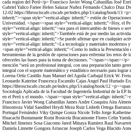
cada region del Perú</p>
Francisco Javier Wong Cabanillas
José Enr
Gabriel Yalico
Fariee Helen Salazar Nuñez
Fernando Chalco Diaz
Di
12-02
https://librosctscafe.ctscafe.pe/index.php/1/catalog/book/13
<p>
inherit;"><span style="vertical-align: inherit;"> estión de Operaciones
Universidad. </span><span style="vertical-align: inherit;">Hoy, el Pe
style="vertical-align: inherit;">sea ​​para el intercambio de bienes o
style="vertical-align: inherit;">También está de por medio las activi
style="vertical-align: inherit;">Se puede afirmar que en cualquier ac
style="vertical-align: inherit;">La tecnología y materiales modernos y
<span style="vertical-align: inherit;">Como lo indica la Presentación 
herramientas de la gestión de operaciones para enfrentar los retos de 
ofrecerles las bases para la toma de decisiones. ”</span></span></p> 
mención “será un profesional integral, con una preparación tanto gere
integral con el soporte matemático y estadístico necesario para logra
Lorena Ortiz Castillo
Juan Manuel del Aguila Carbajal
Erick W. Fern
Leonardo
Katerine Francesca Escamilo Cajas
Angel Paul Hurtado Er
https://librosctscafe.ctscafe.pe/index.php/1/catalog/book/12
<p><span s
Sociología Aplicada de la Facultad de Ingeniería Industrial de la EP I
en el Perú y el mundo. </span><span style="vertical-align: inherit;">r
Francisco Javier Wong Cabanillas
James Andre Coaquira Aira
Almend
Hinostroza Vidal
Sandibel Heydi Meza Ruiz
Lisbeth Ortega Barranzu
Portugal Fernández
Viky Quispe Gonza
Nicole Tello Jorge
Katherine
Huacachi Bustamante
Romi Rosicela Bracamonte Flores
Celin Yamil
Mitchel Jimenez Sosa
Giacomo Jared Minaya Ramirez
Raul Navarret
Daniela Linnette Gongora Arrascue
Joseph Carlos Vega Blacido
Anne