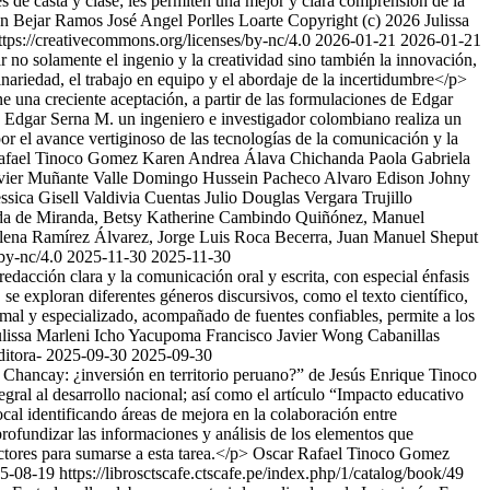
es de casta y clase; les permiten una mejor y clara comprensión de la
ón Bejar Ramos
José Angel Porlles Loarte
Copyright (c) 2026 Julissa
tps://creativecommons.org/licenses/by-nc/4.0
2026-01-21
2026-01-21
r no solamente el ingenio y la creatividad sino también la innovación,
linariedad, el trabajo en equipo y el abordaje de la incertidumbre</p>
 una creciente aceptación, a partir de las formulaciones de Edgar
Edgar Serna M. un ingeniero e investigador colombiano realiza un
por el avance vertiginoso de las tecnologías de la comunicación y la
afael Tinoco Gomez
Karen Andrea Álava Chichanda
Paola Gabriela
vier Muñante Valle
Domingo Hussein Pacheco Alvaro
Edison Johny
essica Gisell Valdivia Cuentas
Julio Douglas Vergara Trujillo
eda de Miranda, Betsy Katherine Cambindo Quiñónez, Manuel
ena Ramírez Álvarez, Jorge Luis Roca Becerra, Juan Manuel Sheput
/by-nc/4.0
2025-11-30
2025-11-30
edacción clara y la comunicación oral y escrita, con especial énfasis
se exploran diferentes géneros discursivos, como el texto científico,
rmal y especializado, acompañado de fuentes confiables, permite a los
ulissa Marleni Icho Yacupoma
Francisco Javier Wong Cabanillas
ditora-
2025-09-30
2025-09-30
 Chancay: ¿inversión en territorio peruano?” de Jesús Enrique Tinoco
egral al desarrollo nacional; así como el artículo “Impacto educativo
l identificando áreas de mejora en la colaboración entre
profundizar las informaciones y análisis de los elementos que
ctores para sumarse a esta tarea.</p>
Oscar Rafael Tinoco Gomez
5-08-19
https://librosctscafe.ctscafe.pe/index.php/1/catalog/book/49