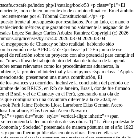
osctscafe.ctscafe.pe/index.php/1/catalog/book/53
<p class="p1">El
oriente, todo ello en un contexto de cambio climático. En el ámbito
a recientemente por el Tribunal Constitucional.</p> <p
upuesto frente al presupuesto por resultados. Por un lado, el manejo
s estableciendo métricas que garanticen no solamente la asignación de
osales López
Santiago Carlos Arbaiza Ramírez
Copyright (c) 2026
ommons.org/licenses/by-nc/4.0
2026-08-04
2026-08-04
 el megapuerto de Chancay se hizo realidad, habiendo sido
 con la reunión de la APEC.</p> <p class="p1">En junio de ese
 de reflexión sobre un proyecto con alto potencial para cumplir el
a “nueva línea de trabajo dentro del plan de trabajo de la agenda
 sobre temas relevantes como los procedimientos aduaneros, la
o ambiente, la propiedad intelectual y las mipymes.<span class="Apple-
a mencionado, presentaron una nueva contribución, El
s avances ya ocurridos, inclusive la conclusión del periodo de
a Cumbre de los BRICS, en Río de Janeiro, Brasil, donde fue firmado
s en el Brasil y el de Chancay en el Perú, generando una ola de
tos que configuraron una coyuntura diferente a la de 2024; se
wook Park
Jaime Roberto Llosa Larrabure
Elías Germán Acero
osa Larrabure, Elías Germán Acero Navarro
"p1"><span dir="auto" style="vertical-align: inherit;"><span
o se recomienda la lectura de dos de sus obras: 1) “La ética protestante
 2) “Economía y Sociedad” presentada de manera póstuma en el año 1922
s y que no fueron publicadas en otras obras. Pero en ellas se