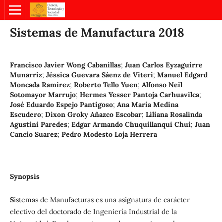
Sistemas de Manufactura 2018
Francisco Javier Wong Cabanillas
;
Juan Carlos Eyzaguirre
Munarriz
;
Jéssica Guevara Sáenz de Viteri
;
Manuel Edgard
Moncada Ramírez
;
Roberto Tello Yuen
;
Alfonso Neil
Sotomayor Marrujo
;
Hermes Yesser Pantoja Carhuavilca
;
José Eduardo Espejo Pantigoso
;
Ana María Medina
Escudero
;
Dixon Groky Añazco Escobar
;
Liliana Rosalinda
Agustini Paredes
;
Edgar Armando Chuquillanqui Chui
;
Juan
Cancio Suarez
;
Pedro Modesto Loja Herrera
Synopsis
S
istemas de Manufacturas es una asignatura de carácter
electivo del doctorado de Ingeniería Industrial de la